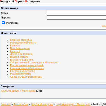
Г
ородской
П
ортал
М
иллерово
Форма входа
Логин:
Пароль:
запомнить
Заб
Меню сайта
Главная страница
Миллеровский Форум
Новости
Блог Миллерово
Галерея
Доска объявлений
Видео Портала
Бизнес справочник
Общественный транспорт в Миллерово
Расписание приема врачей
Книга отзывов о Миллерово
Погода в Миллерово
Рекламодателям
Связь с Администратором
Categories
Клуб Аквариум г. Миллерово
[283]
Главная
»
Фотоальбом
»
Клубы Миллерово
»
Клуб Аквариум г. Миллерово
» Misterx_31