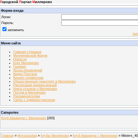
Г
ородской
П
ортал
М
иллерово
Форма входа
Логин:
Пароль:
запомнить
Заб
Меню сайта
Главная страница
Миллеровский Форум
Новости
Блог Миллерово
Галерея
Доска объявлений
Видео Портала
Бизнес справочник
Общественный транспорт в Миллерово
Расписание приема врачей
Книга отзывов о Миллерово
Погода в Миллерово
Рекламодателям
Связь с Администратором
Categories
Клуб Аквариум г. Миллерово
[283]
Главная
»
Фотоальбом
»
Клубы Миллерово
»
Клуб Аквариум г. Миллерово
» Misterx_40