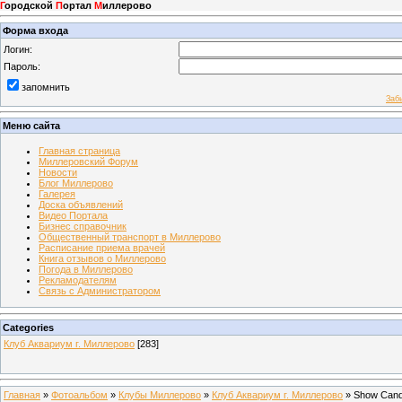
Г
ородской
П
ортал
М
иллерово
Форма входа
Логин:
Пароль:
запомнить
Заб
Меню сайта
Главная страница
Миллеровский Форум
Новости
Блог Миллерово
Галерея
Доска объявлений
Видео Портала
Бизнес справочник
Общественный транспорт в Миллерово
Расписание приема врачей
Книга отзывов о Миллерово
Погода в Миллерово
Рекламодателям
Связь с Администратором
Categories
Клуб Аквариум г. Миллерово
[283]
Главная
»
Фотоальбом
»
Клубы Миллерово
»
Клуб Аквариум г. Миллерово
» Show Can