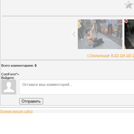
« Предыдущая
|
103
104
105
1
Всего комментариев
:
0
ComForm">
Войдите:
Отправить
Полная версия сайта