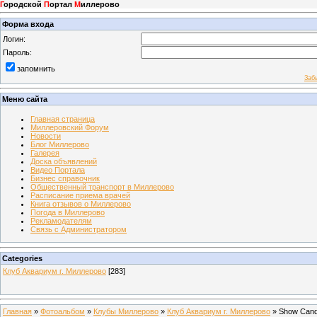
Г
ородской
П
ортал
М
иллерово
Форма входа
Логин:
Пароль:
запомнить
Заб
Меню сайта
Главная страница
Миллеровский Форум
Новости
Блог Миллерово
Галерея
Доска объявлений
Видео Портала
Бизнес справочник
Общественный транспорт в Миллерово
Расписание приема врачей
Книга отзывов о Миллерово
Погода в Миллерово
Рекламодателям
Связь с Администратором
Categories
Клуб Аквариум г. Миллерово
[283]
Главная
»
Фотоальбом
»
Клубы Миллерово
»
Клуб Аквариум г. Миллерово
» Show Can