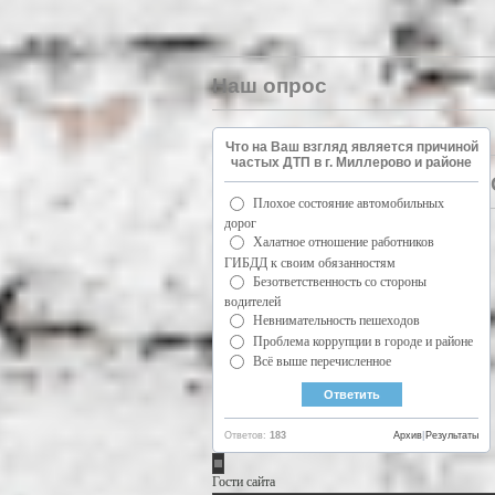
Наш опрос
Что на Ваш взгляд является причиной
частых ДТП в г. Миллерово и районе
Плохое состояние автомобильных
дорог
Халатное отношение работников
ГИБДД к своим обязанностям
Безответственность со стороны
водителей
Невнимательность пешеходов
Проблема коррупции в городе и районе
Всё выше перечисленное
Ответов:
183
Архив
|
Результаты
Гости сайта