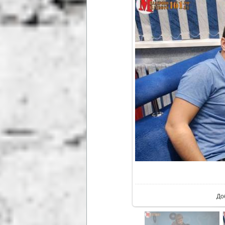
В р
До