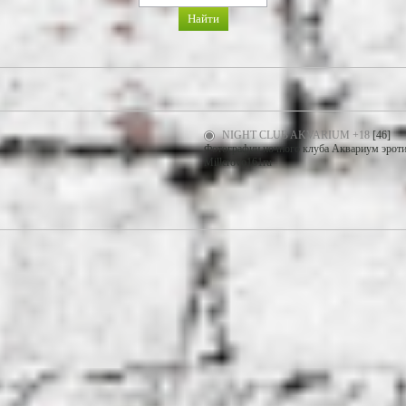
NIGHT CLUB AKVARIUM +18
[46]
Фотографии ночного клуба Аквариум эротич
Millerovo161ru