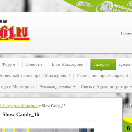
Привет
й Форум
Новости
Блог Миллерово
Галерея
Доска 
ственный транспорт в Миллерово
Расписание приема врачей
года в Миллерово
Рекламодателям
Связь с Администраторо
По
б Аквариум г. Миллерово
» Show Candy_16
Show Candy_16