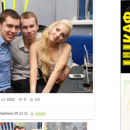
1632
0
3.0
еальном размере
807x539
/ 90.2Kb
бавлено
09.12.11
Admin