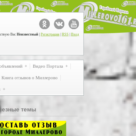
ствую Вас
Неизвестный
|
Регистрация
|
RSS
|
Вход
объявлений
Видео Портала
Книга отзывов о Миллерово
м
лезные темы