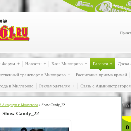
Привет
й Форум
Новости
Блог Миллерово
Галерея
Доска 
ственный транспорт в Миллерово
Расписание приема врачей
года в Миллерово
Рекламодателям
Связь с Администраторо
По
б Аквариум г. Миллерово
» Show Candy_22
Show Candy_22