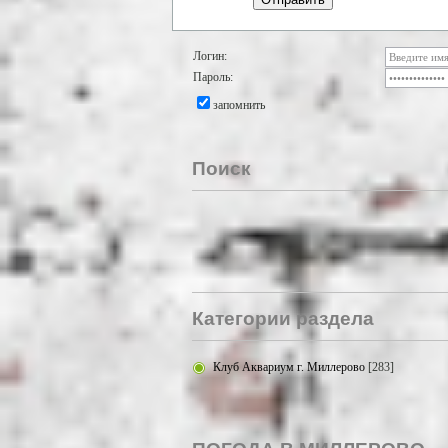
Логин:
Пароль:
запомнить
Поиск
Категории раздела
Клуб Аквариум г. Миллерово
[283]