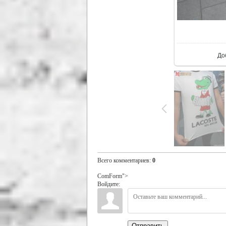
В р
До
Всего комментариев
:
0
ComForm">
Войдите:
Отправить