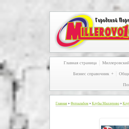
Главная страница
Миллеровски
Бизнес справочник
Обще
По
Главная
»
Фотоальбом
»
Клубы Миллерово
»
Клу