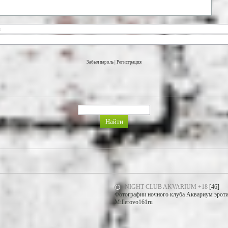
Забыл пароль
|
Регистрация
NIGHT CLUB AKVARIUM +18
[46]
Фотографии ночного клуба Аквариум эротич
Millerovo161ru