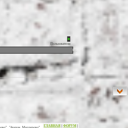
Пользователи
0%
ГЛАВНАЯ
|
ФОРУМ
|
рово", "форум Миллерово",