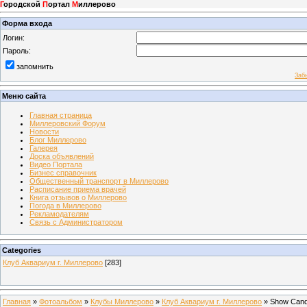
Г
ородской
П
ортал
М
иллерово
Форма входа
Логин:
Пароль:
запомнить
Заб
Меню сайта
Главная страница
Миллеровский Форум
Новости
Блог Миллерово
Галерея
Доска объявлений
Видео Портала
Бизнес справочник
Общественный транспорт в Миллерово
Расписание приема врачей
Книга отзывов о Миллерово
Погода в Миллерово
Рекламодателям
Связь с Администратором
Categories
Клуб Аквариум г. Миллерово
[283]
Главная
»
Фотоальбом
»
Клубы Миллерово
»
Клуб Аквариум г. Миллерово
» Show Can