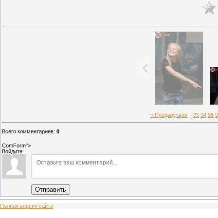
« Предыдущая
|
93
94
95
9
Всего комментариев
:
0
ComForm">
Войдите:
Отправить
Полная версия сайта