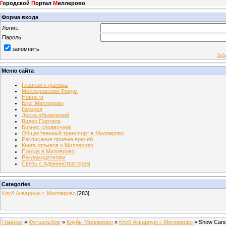
Г
ородской
П
ортал
М
иллерово
Форма входа
Логин:
Пароль:
запомнить
Заб
Меню сайта
Главная страница
Миллеровский Форум
Новости
Блог Миллерово
Галерея
Доска объявлений
Видео Портала
Бизнес справочник
Общественный транспорт в Миллерово
Расписание приема врачей
Книга отзывов о Миллерово
Погода в Миллерово
Рекламодателям
Связь с Администратором
Categories
Клуб Аквариум г. Миллерово
[283]
Главная
»
Фотоальбом
»
Клубы Миллерово
»
Клуб Аквариум г. Миллерово
» Show Can