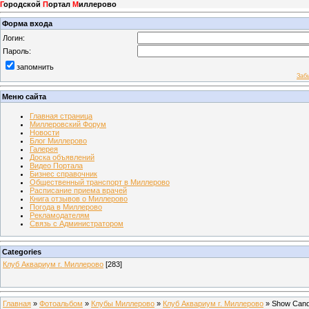
Г
ородской
П
ортал
М
иллерово
Форма входа
Логин:
Пароль:
запомнить
Заб
Меню сайта
Главная страница
Миллеровский Форум
Новости
Блог Миллерово
Галерея
Доска объявлений
Видео Портала
Бизнес справочник
Общественный транспорт в Миллерово
Расписание приема врачей
Книга отзывов о Миллерово
Погода в Миллерово
Рекламодателям
Связь с Администратором
Categories
Клуб Аквариум г. Миллерово
[283]
Главная
»
Фотоальбом
»
Клубы Миллерово
»
Клуб Аквариум г. Миллерово
» Show Can