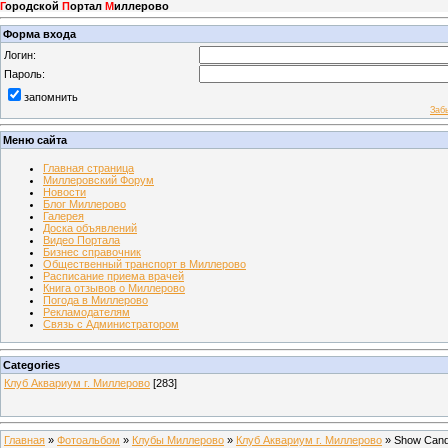
Г
ородской
П
ортал
М
иллерово
Форма входа
Логин:
Пароль:
запомнить
Заб
Меню сайта
Главная страница
Миллеровский Форум
Новости
Блог Миллерово
Галерея
Доска объявлений
Видео Портала
Бизнес справочник
Общественный транспорт в Миллерово
Расписание приема врачей
Книга отзывов о Миллерово
Погода в Миллерово
Рекламодателям
Связь с Администратором
Categories
Клуб Аквариум г. Миллерово
[283]
Главная
»
Фотоальбом
»
Клубы Миллерово
»
Клуб Аквариум г. Миллерово
» Show Can