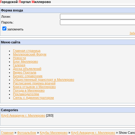
Г
ородской
П
ортал
М
иллерово
Форма входа
Логин:
Пароль:
запомнить
Заб
Меню сайта
Главная страница
Миллеровский Форум
Новости
Блог Миллерово
Галерея
Доска объявлений
Видео Портала
Бизнес справочник
Общественный транспорт в Миллерово
Расписание приема врачей
Книга отзывов о Миллерово
Погода в Миллерово
Рекламодателям
Связь с Администратором
Categories
Клуб Аквариум г. Миллерово
[283]
Главная
»
Фотоальбом
»
Клубы Миллерово
»
Клуб Аквариум г. Миллерово
» Show Can