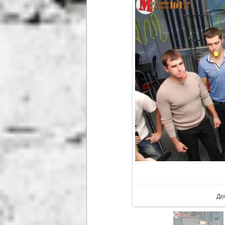
В р
До