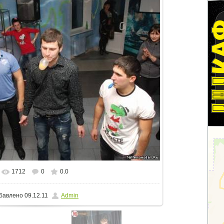
1712
0
0.0
еальном размере
807x539
/ 84.6Kb
бавлено
09.12.11
Admin