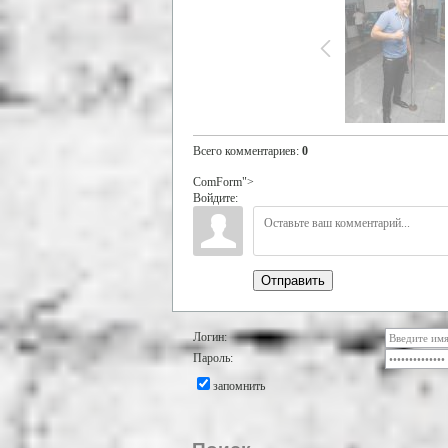
Всего комментариев
:
0
ComForm">
Войдите:
Отправить
Логин:
Пароль:
запомнить