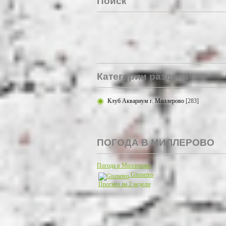
Поиск
Категории раздела
Клуб Аквариум г. Миллерово
[283]
ПОГОДА В МИЛЛЕРОВО
Погода в Миллерово
Gismeteo
Прогноз на 2 недели