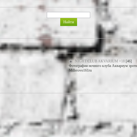
NIGHT CLUB AKVARIUM +18
[46]
Фотографии ночного клуба Аквариум эротич
Millerovo161ru