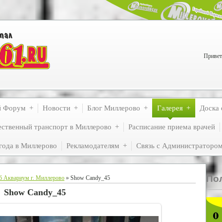
Привет
й Форум
Новости
Блог Миллерово
Галерея
Доска 
ственный транспорт в Миллерово
Расписание приема врачей
года в Миллерово
Рекламодателям
Связь с Администраторо
По
б Аквариум г. Миллерово
» Show Candy_45
Show Candy_45