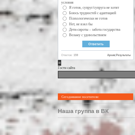
условия
Я готов, супруг/супруга не хотят
Боюсь трудностей с адаптацией
Психологически не готов
Нет, не взял бы
Дети-сироты – забота государства
Возьму с удовольствием
Ответов:
159
Архив
|
Результаты
Гости сайта
Сегодняшние посетители:
Наша группа в ВК