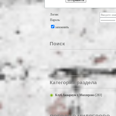
Логин:
Пароль:
запомнить
Поиск
Категории раздела
Клуб Аквариум г. Миллерово
[283]