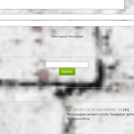
Забыл пароль
|
Регистрация
NIGHT CLUB AKVARIUM +18
[46]
Фотографии ночного клуба Аквариум эротич
Millerovo161ru