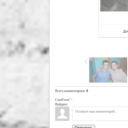
В р
До
Всего комментариев
:
0
ComForm">
Войдите:
Отправить