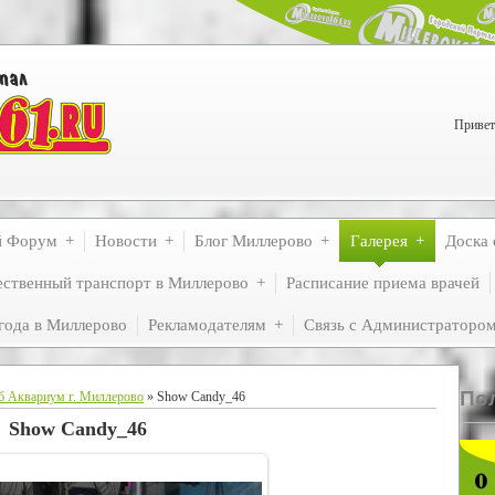
Привет
й Форум
Новости
Блог Миллерово
Галерея
Доска 
ственный транспорт в Миллерово
Расписание приема врачей
года в Миллерово
Рекламодателям
Связь с Администраторо
По
б Аквариум г. Миллерово
» Show Candy_46
Show Candy_46