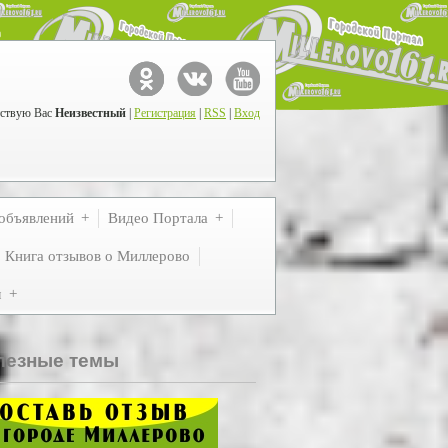
ствую Вас
Неизвестный
|
Регистрация
|
RSS
|
Вход
объявлений
Видео Портала
Книга отзывов о Миллерово
м
лезные темы