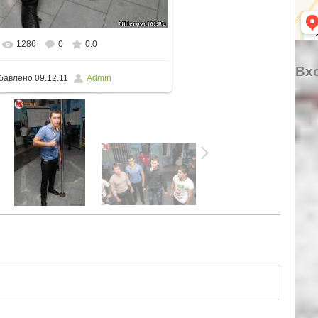
1286
0
0.0
еальном размере
514x768
/ 62.5Kb
Вхо
бавлено
09.12.11
Admin