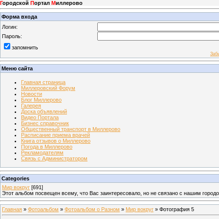
Г
ородской
П
ортал
М
иллерово
Форма входа
Логин:
Пароль:
запомнить
Заб
Меню сайта
Главная страница
Миллеровский Форум
Новости
Блог Миллерово
Галерея
Доска объявлений
Видео Портала
Бизнес справочник
Общественный транспорт в Миллерово
Расписание приема врачей
Книга отзывов о Миллерово
Погода в Миллерово
Рекламодателям
Связь с Администратором
Categories
Мир вокруг
[691]
Этот альбом посвещен всему, что Вас заинтересовало, но не связано с нашим город
Главная
»
Фотоальбом
»
Фотоальбом о Разном
»
Мир вокруг
» Фотография 5