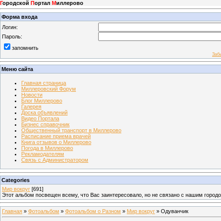
Г
ородской
П
ортал
М
иллерово
Форма входа
Логин:
Пароль:
запомнить
Заб
Меню сайта
Главная страница
Миллеровский Форум
Новости
Блог Миллерово
Галерея
Доска объявлений
Видео Портала
Бизнес справочник
Общественный транспорт в Миллерово
Расписание приема врачей
Книга отзывов о Миллерово
Погода в Миллерово
Рекламодателям
Связь с Администратором
Categories
Мир вокруг
[691]
Этот альбом посвещен всему, что Вас заинтересовало, но не связано с нашим город
Главная
»
Фотоальбом
»
Фотоальбом о Разном
»
Мир вокруг
» Одуванчик