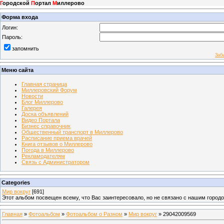
Г
ородской
П
ортал
М
иллерово
Форма входа
Логин:
Пароль:
запомнить
Заб
Меню сайта
Главная страница
Миллеровский Форум
Новости
Блог Миллерово
Галерея
Доска объявлений
Видео Портала
Бизнес справочник
Общественный транспорт в Миллерово
Расписание приема врачей
Книга отзывов о Миллерово
Погода в Миллерово
Рекламодателям
Связь с Администратором
Categories
Мир вокруг
[691]
Этот альбом посвещен всему, что Вас заинтересовало, но не связано с нашим город
Главная
»
Фотоальбом
»
Фотоальбом о Разном
»
Мир вокруг
» 29042009569