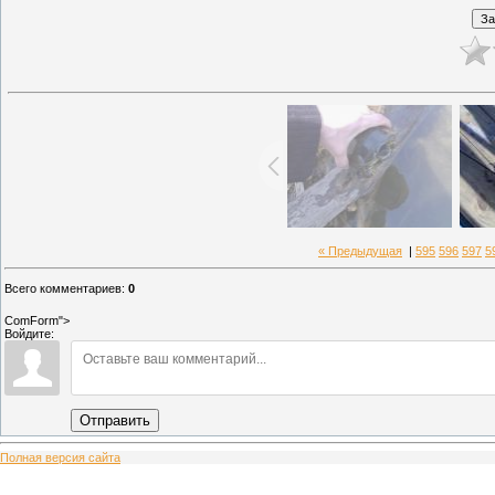
« Предыдущая
|
595
596
597
5
Всего комментариев
:
0
ComForm">
Войдите:
Отправить
Полная версия сайта