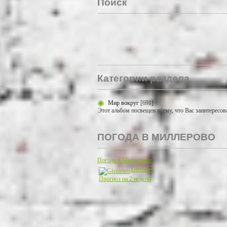
Поиск
Категории раздела
Мир вокруг
[691]
Этот альбом посвещен всему, что Вас заинтересов
ПОГОДА В МИЛЛЕРОВО
Погода в Миллерово
Gismeteo
Прогноз на 2 недели