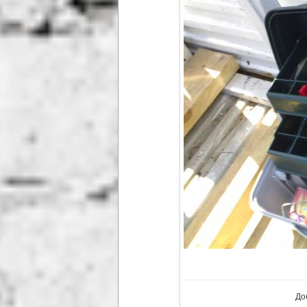
В ре
До