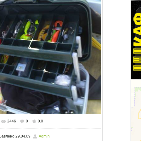
2446
0
0.0
альном размере
1600x1200
/ 249.9Kb
бавлено
29.04.09
Admin