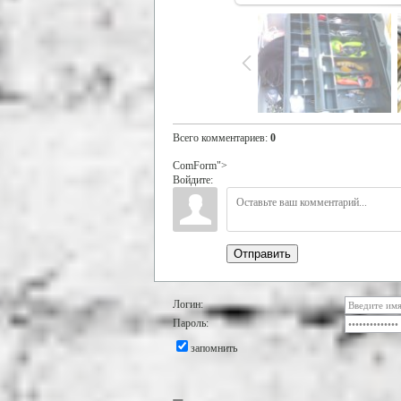
Всего комментариев
:
0
ComForm">
Войдите:
Отправить
Логин:
Пароль:
запомнить