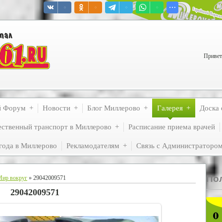
Привет
й Форум
Новости
Блог Миллерово
Галерея
Доска 
ственный транспорт в Миллерово
Расписание приема врачей
года в Миллерово
Рекламодателям
Связь с Администраторо
По
Мир вокруг
» 29042009571
29042009571