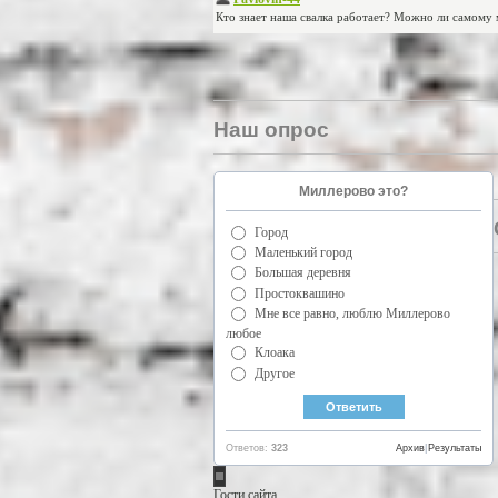
Наш опрос
Миллерово это?
Город
Маленький город
Большая деревня
Простоквашино
Мне все равно, люблю Миллерово
любое
Клоака
Другое
Ответов:
323
Архив
|
Результаты
Гости сайта