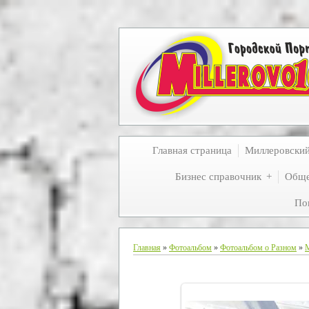
Главная страница
Миллеровски
Бизнес справочник
Обще
По
Главная
»
Фотоальбом
»
Фотоальбом о Разном
»