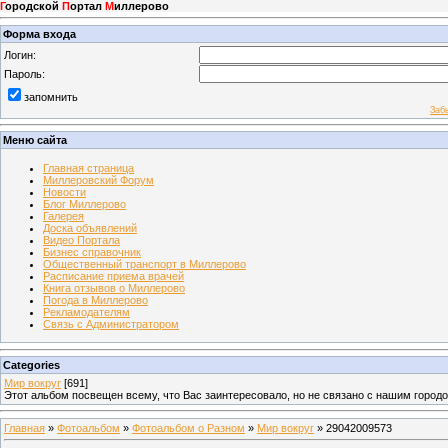
Г
ородской
П
ортал
М
иллерово
Форма входа
Логин:
Пароль:
запомнить
Заб
Меню сайта
Главная страница
Миллеровский Форум
Новости
Блог Миллерово
Галерея
Доска объявлений
Видео Портала
Бизнес справочник
Общественный транспорт в Миллерово
Расписание приема врачей
Книга отзывов о Миллерово
Погода в Миллерово
Рекламодателям
Связь с Администратором
Categories
Мир вокруг
[691]
Этот альбом посвещен всему, что Вас заинтересовало, но не связано с нашим город
Главная
»
Фотоальбом
»
Фотоальбом о Разном
»
Мир вокруг
» 29042009573