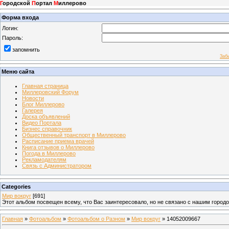
Г
ородской
П
ортал
М
иллерово
Форма входа
Логин:
Пароль:
запомнить
Заб
Меню сайта
Главная страница
Миллеровский Форум
Новости
Блог Миллерово
Галерея
Доска объявлений
Видео Портала
Бизнес справочник
Общественный транспорт в Миллерово
Расписание приема врачей
Книга отзывов о Миллерово
Погода в Миллерово
Рекламодателям
Связь с Администратором
Categories
Мир вокруг
[691]
Этот альбом посвещен всему, что Вас заинтересовало, но не связано с нашим город
Главная
»
Фотоальбом
»
Фотоальбом о Разном
»
Мир вокруг
» 14052009667