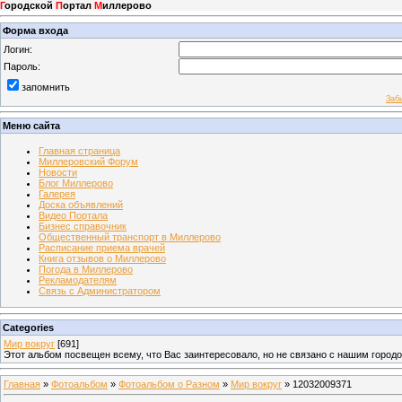
Г
ородской
П
ортал
М
иллерово
Форма входа
Логин:
Пароль:
запомнить
Заб
Меню сайта
Главная страница
Миллеровский Форум
Новости
Блог Миллерово
Галерея
Доска объявлений
Видео Портала
Бизнес справочник
Общественный транспорт в Миллерово
Расписание приема врачей
Книга отзывов о Миллерово
Погода в Миллерово
Рекламодателям
Связь с Администратором
Categories
Мир вокруг
[691]
Этот альбом посвещен всему, что Вас заинтересовало, но не связано с нашим город
Главная
»
Фотоальбом
»
Фотоальбом о Разном
»
Мир вокруг
» 12032009371