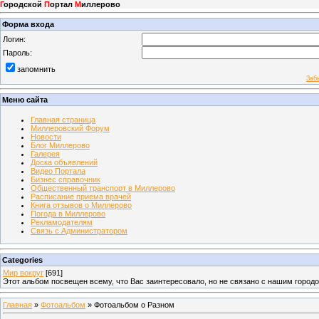
Г
ородской
П
ортал
М
иллерово
Форма входа
Логин:
Пароль:
запомнить
Заб
Меню сайта
Главная страница
Миллеровский Форум
Новости
Блог Миллерово
Галерея
Доска объявлений
Видео Портала
Бизнес справочник
Общественный транспорт в Миллерово
Расписание приема врачей
Книга отзывов о Миллерово
Погода в Миллерово
Рекламодателям
Связь с Администратором
Categories
Мир вокруг
[691]
Этот альбом посвещен всему, что Вас заинтересовало, но не связано с нашим город
Главная
»
Фотоальбом
» Фотоальбом о Разном