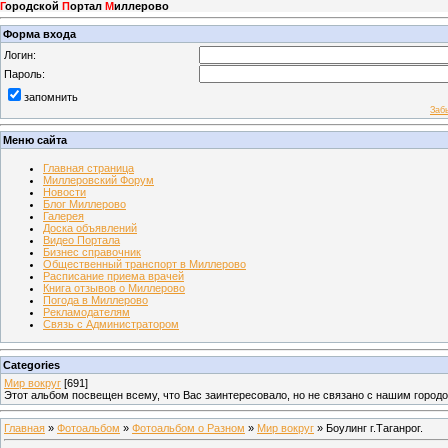
Г
ородской
П
ортал
М
иллерово
Форма входа
Логин:
Пароль:
запомнить
Заб
Меню сайта
Главная страница
Миллеровский Форум
Новости
Блог Миллерово
Галерея
Доска объявлений
Видео Портала
Бизнес справочник
Общественный транспорт в Миллерово
Расписание приема врачей
Книга отзывов о Миллерово
Погода в Миллерово
Рекламодателям
Связь с Администратором
Categories
Мир вокруг
[691]
Этот альбом посвещен всему, что Вас заинтересовало, но не связано с нашим город
Главная
»
Фотоальбом
»
Фотоальбом о Разном
»
Мир вокруг
» Боулинг г.Таганрог.