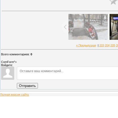
« Предыдущая
|
203
204
205
2
Всего комментариев
:
0
ComForm">
Войдите:
Отправить
Полная версия сайта