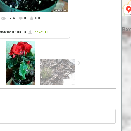
1614
0
0.0
альном размере
748x1149
/ 345.0Kb
Вхо
авлено
07.03.13
lenka511