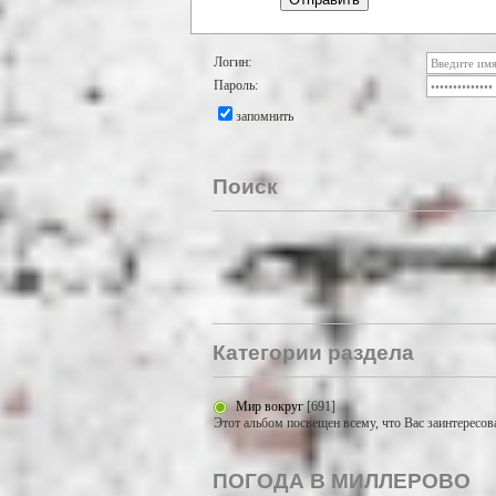
Логин:
Пароль:
запомнить
Поиск
Категории раздела
Мир вокруг
[691]
Этот альбом посвещен всему, что Вас заинтересов
ПОГОДА В МИЛЛЕРОВО