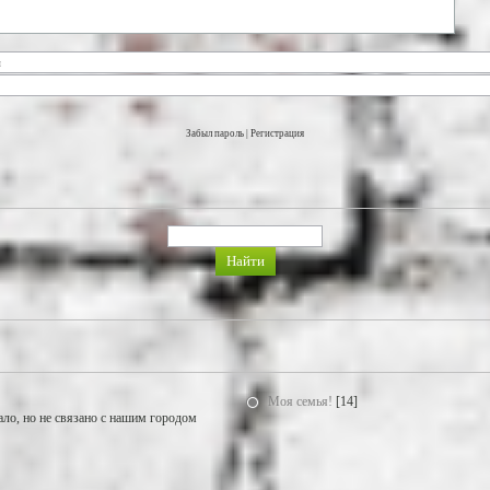
Забыл пароль
|
Регистрация
Моя семья!
[14]
ало, но не связано с нашим городом