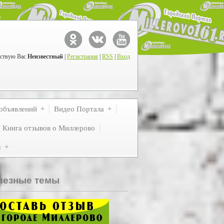
ствую Вас
Неизвестный
|
Регистрация
|
RSS
|
Вход
объявлений
Видео Портала
Книга отзывов о Миллерово
м
лезные темы