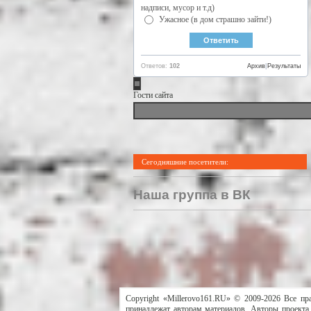
надписи, мусор и т.д)
Ужасное (в дом страшно зайти!)
Ответов:
102
Архив
|
Результаты
Гости сайта
Сегодняшние посетители:
Наша группа в ВК
Copyright «Millerovo161.RU» © 2009-2026 Все пр
принадлежат авторам материалов. Авторы проекта 