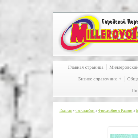
Главная страница
Миллеровски
Бизнес справочник
Обще
По
Главная
»
Фотоальбом
»
Фотоальбом о Разном
»