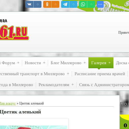
Привет
й Форум
Новости
Блог Миллерово
Галерея
Доска 
ственный транспорт в Миллерово
Расписание приема врачей
года в Миллерово
Рекламодателям
Связь с Администраторо
По
Мир вокруг
» Цветик аленький
Цветик аленький