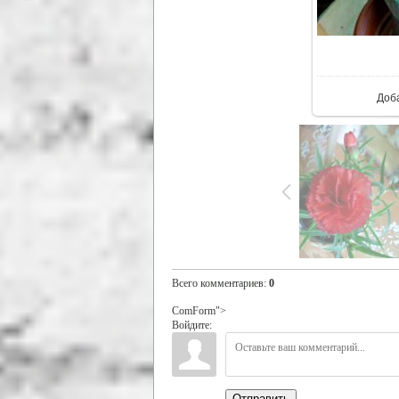
В ре
Доб
Всего комментариев
:
0
ComForm">
Войдите:
Отправить