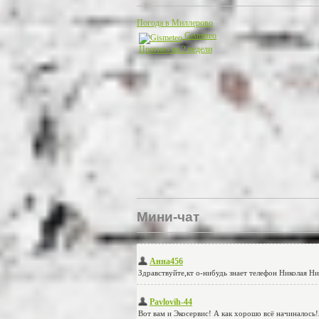
Погода в Миллерово
Gismeteo
Прогноз на 2 недели
Мини-чат