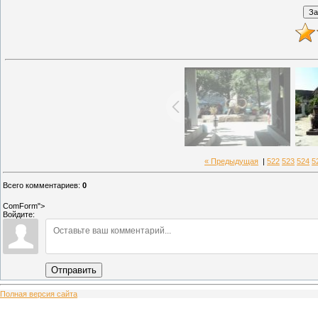
« Предыдущая
|
522
523
524
5
Всего комментариев
:
0
ComForm">
Войдите:
Отправить
Полная версия сайта