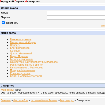
Г
ородской
П
ортал
М
иллерово
Форма входа
Логин:
Пароль:
запомнить
Заб
Меню сайта
Главная страница
Миллеровский Форум
Новости
Блог Миллерово
Галерея
Доска объявлений
Видео Портала
Бизнес справочник
Общественный транспорт в Миллерово
Расписание приема врачей
Книга отзывов о Миллерово
Погода в Миллерово
Рекламодателям
Связь с Администратором
Categories
Мир вокруг
[691]
Этот альбом посвещен всему, что Вас заинтересовало, но не связано с нашим город
Главная
»
Фотоальбом
»
Фотоальбом о Разном
»
Мир вокруг
» Эльдорадо