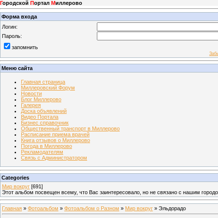
Г
ородской
П
ортал
М
иллерово
Форма входа
Логин:
Пароль:
запомнить
Заб
Меню сайта
Главная страница
Миллеровский Форум
Новости
Блог Миллерово
Галерея
Доска объявлений
Видео Портала
Бизнес справочник
Общественный транспорт в Миллерово
Расписание приема врачей
Книга отзывов о Миллерово
Погода в Миллерово
Рекламодателям
Связь с Администратором
Categories
Мир вокруг
[691]
Этот альбом посвещен всему, что Вас заинтересовало, но не связано с нашим город
Главная
»
Фотоальбом
»
Фотоальбом о Разном
»
Мир вокруг
» Эльдорадо