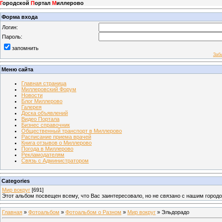
Г
ородской
П
ортал
М
иллерово
Форма входа
Логин:
Пароль:
запомнить
Заб
Меню сайта
Главная страница
Миллеровский Форум
Новости
Блог Миллерово
Галерея
Доска объявлений
Видео Портала
Бизнес справочник
Общественный транспорт в Миллерово
Расписание приема врачей
Книга отзывов о Миллерово
Погода в Миллерово
Рекламодателям
Связь с Администратором
Categories
Мир вокруг
[691]
Этот альбом посвещен всему, что Вас заинтересовало, но не связано с нашим город
Главная
»
Фотоальбом
»
Фотоальбом о Разном
»
Мир вокруг
» Эльдорадо