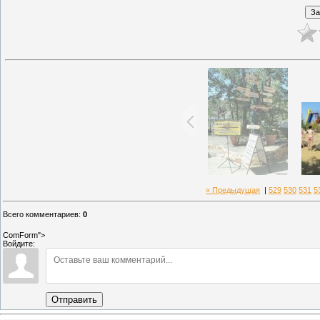
« Предыдущая
|
529
530
531
5
Всего комментариев
:
0
ComForm">
Войдите:
Отправить