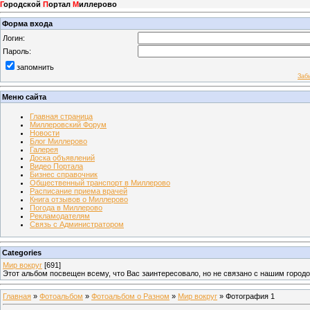
Г
ородской
П
ортал
М
иллерово
Форма входа
Логин:
Пароль:
запомнить
Заб
Меню сайта
Главная страница
Миллеровский Форум
Новости
Блог Миллерово
Галерея
Доска объявлений
Видео Портала
Бизнес справочник
Общественный транспорт в Миллерово
Расписание приема врачей
Книга отзывов о Миллерово
Погода в Миллерово
Рекламодателям
Связь с Администратором
Categories
Мир вокруг
[691]
Этот альбом посвещен всему, что Вас заинтересовало, но не связано с нашим город
Главная
»
Фотоальбом
»
Фотоальбом о Разном
»
Мир вокруг
» Фотография 1