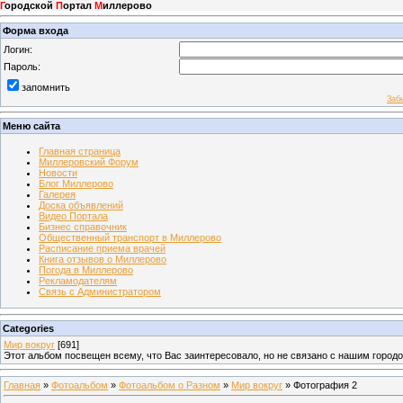
Г
ородской
П
ортал
М
иллерово
Форма входа
Логин:
Пароль:
запомнить
Заб
Меню сайта
Главная страница
Миллеровский Форум
Новости
Блог Миллерово
Галерея
Доска объявлений
Видео Портала
Бизнес справочник
Общественный транспорт в Миллерово
Расписание приема врачей
Книга отзывов о Миллерово
Погода в Миллерово
Рекламодателям
Связь с Администратором
Categories
Мир вокруг
[691]
Этот альбом посвещен всему, что Вас заинтересовало, но не связано с нашим город
Главная
»
Фотоальбом
»
Фотоальбом о Разном
»
Мир вокруг
» Фотография 2