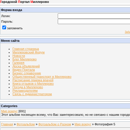
Г
ородской
П
ортал
М
иллерово
Форма входа
Логин:
Пароль:
запомнить
Заб
Меню сайта
Главная страница
Миллеровский Форум
Новости
Блог Миллерово
Галерея
Доска объявлений
Видео Портала
Бизнес справочник
Общественный транспорт в Миллерово
Расписание приема врачей
Книга отзывов о Миллерово
Погода в Миллерово
Рекламодателям
Связь с Администратором
Categories
Мир вокруг
[691]
Этот альбом посвещен всему, что Вас заинтересовало, но не связано с нашим город
Главная
»
Фотоальбом
»
Фотоальбом о Разном
»
Мир вокруг
» Фотография 5