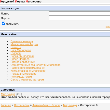
Г
ородской
П
ортал
М
иллерово
Форма входа
Логин:
Пароль:
запомнить
Заб
Меню сайта
Главная страница
Миллеровский Форум
Новости
Блог Миллерово
Галерея
Доска объявлений
Видео Портала
Бизнес справочник
Общественный транспорт в Миллерово
Расписание приема врачей
Книга отзывов о Миллерово
Погода в Миллерово
Рекламодателям
Связь с Администратором
Categories
Мир вокруг
[691]
Этот альбом посвещен всему, что Вас заинтересовало, но не связано с нашим город
Главная
»
Фотоальбом
»
Фотоальбом о Разном
»
Мир вокруг
» Фотография 6