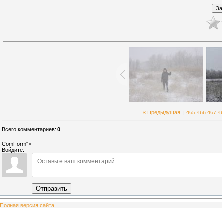
« Предыдущая
|
465
466
467
4
Всего комментариев
:
0
ComForm">
Войдите:
Отправить
Полная версия сайта