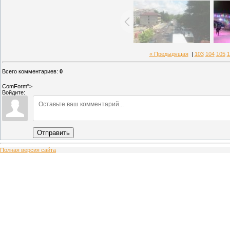
« Предыдущая
|
103
104
105
1
Всего комментариев
:
0
ComForm">
Войдите:
Отправить
Полная версия сайта