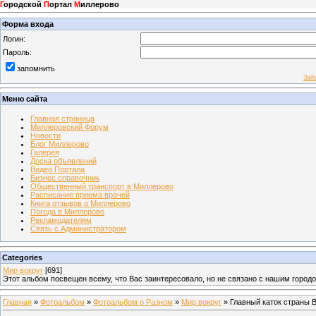
Г
ородской
П
ортал
М
иллерово
Форма входа
Логин:
Пароль:
запомнить
Заб
Меню сайта
Главная страница
Миллеровский Форум
Новости
Блог Миллерово
Галерея
Доска объявлений
Видео Портала
Бизнес справочник
Общественный транспорт в Миллерово
Расписание приема врачей
Книга отзывов о Миллерово
Погода в Миллерово
Рекламодателям
Связь с Администратором
Categories
Мир вокруг
[691]
Этот альбом посвещен всему, что Вас заинтересовало, но не связано с нашим город
Главная
»
Фотоальбом
»
Фотоальбом о Разном
»
Мир вокруг
» Главный каток страны В