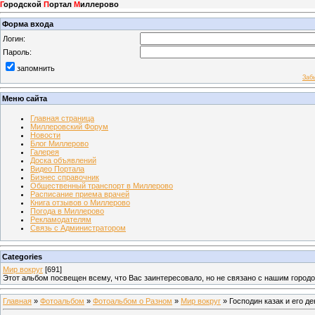
Г
ородской
П
ортал
М
иллерово
Форма входа
Логин:
Пароль:
запомнить
Заб
Меню сайта
Главная страница
Миллеровский Форум
Новости
Блог Миллерово
Галерея
Доска объявлений
Видео Портала
Бизнес справочник
Общественный транспорт в Миллерово
Расписание приема врачей
Книга отзывов о Миллерово
Погода в Миллерово
Рекламодателям
Связь с Администратором
Categories
Мир вокруг
[691]
Этот альбом посвещен всему, что Вас заинтересовало, но не связано с нашим город
Главная
»
Фотоальбом
»
Фотоальбом о Разном
»
Мир вокруг
» Господин казак и его д