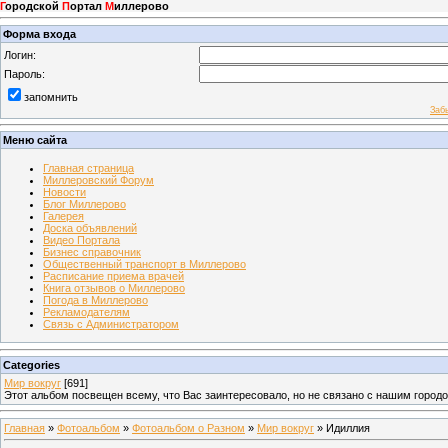
Г
ородской
П
ортал
М
иллерово
Форма входа
Логин:
Пароль:
запомнить
Заб
Меню сайта
Главная страница
Миллеровский Форум
Новости
Блог Миллерово
Галерея
Доска объявлений
Видео Портала
Бизнес справочник
Общественный транспорт в Миллерово
Расписание приема врачей
Книга отзывов о Миллерово
Погода в Миллерово
Рекламодателям
Связь с Администратором
Categories
Мир вокруг
[691]
Этот альбом посвещен всему, что Вас заинтересовало, но не связано с нашим город
Главная
»
Фотоальбом
»
Фотоальбом о Разном
»
Мир вокруг
» Идиллия