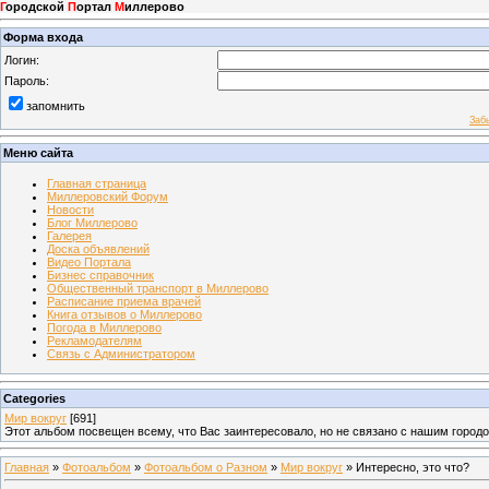
Г
ородской
П
ортал
М
иллерово
Форма входа
Логин:
Пароль:
запомнить
Заб
Меню сайта
Главная страница
Миллеровский Форум
Новости
Блог Миллерово
Галерея
Доска объявлений
Видео Портала
Бизнес справочник
Общественный транспорт в Миллерово
Расписание приема врачей
Книга отзывов о Миллерово
Погода в Миллерово
Рекламодателям
Связь с Администратором
Categories
Мир вокруг
[691]
Этот альбом посвещен всему, что Вас заинтересовало, но не связано с нашим город
Главная
»
Фотоальбом
»
Фотоальбом о Разном
»
Мир вокруг
» Интересно, это что?