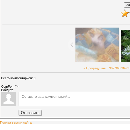
« Предыдущая
|
367
368
369
3
Всего комментариев
:
0
ComForm">
Войдите:
Отправить
Полная версия сайта