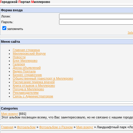
Г
ородской
П
ортал
М
иллерово
Форма входа
Логин:
Пароль:
запомнить
Заб
Меню сайта
Главная страница
Миллеровский Форум
Новости
Блог Миллерово
Галерея
Доска объявлений
Видео Портала
Бизнес справочник
Общественный транспорт в Миллерово
Расписание приема врачей
Книга отзывов о Миллерово
Погода в Миллерово
Рекламодателям
Связь с Администратором
Categories
Мир вокруг
[691]
Этот альбом посвещен всему, что Вас заинтересовало, но не связано с нашим город
Главная
»
Фотоальбом
»
Фотоальбом о Разном
»
Мир вокруг
» Ландшафтный парк «Ло