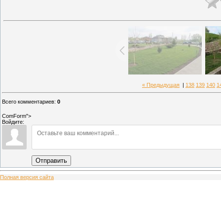
« Предыдущая
|
138
139
140
1
Всего комментариев
:
0
ComForm">
Войдите:
Отправить
Полная версия сайта