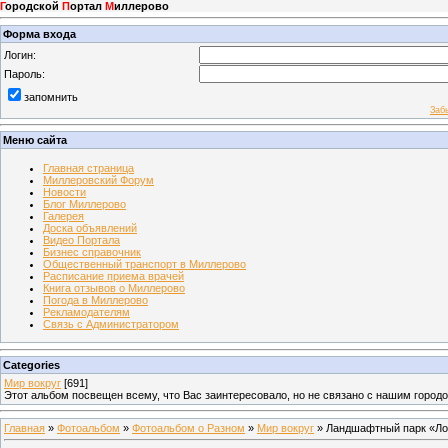
Г
ородской
П
ортал
М
иллерово
Форма входа
Логин:
Пароль:
запомнить
Заб
Меню сайта
Главная страница
Миллеровский Форум
Новости
Блог Миллерово
Галерея
Доска объявлений
Видео Портала
Бизнес справочник
Общественный транспорт в Миллерово
Расписание приема врачей
Книга отзывов о Миллерово
Погода в Миллерово
Рекламодателям
Связь с Администратором
Categories
Мир вокруг
[691]
Этот альбом посвещен всему, что Вас заинтересовало, но не связано с нашим город
Главная
»
Фотоальбом
»
Фотоальбом о Разном
»
Мир вокруг
» Ландшафтный парк «Лог