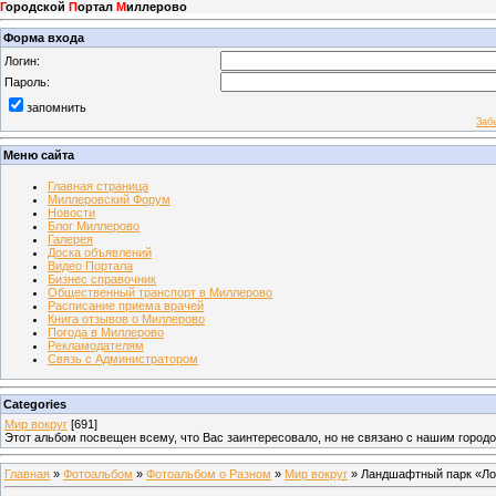
Г
ородской
П
ортал
М
иллерово
Форма входа
Логин:
Пароль:
запомнить
Заб
Меню сайта
Главная страница
Миллеровский Форум
Новости
Блог Миллерово
Галерея
Доска объявлений
Видео Портала
Бизнес справочник
Общественный транспорт в Миллерово
Расписание приема врачей
Книга отзывов о Миллерово
Погода в Миллерово
Рекламодателям
Связь с Администратором
Categories
Мир вокруг
[691]
Этот альбом посвещен всему, что Вас заинтересовало, но не связано с нашим город
Главная
»
Фотоальбом
»
Фотоальбом о Разном
»
Мир вокруг
» Ландшафтный парк «Лог