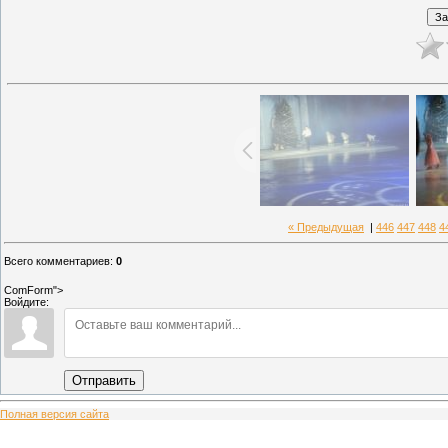
« Предыдущая
|
446
447
448
4
Всего комментариев
:
0
ComForm">
Войдите:
Отправить
Полная версия сайта