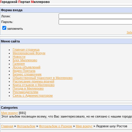
Г
ородской
П
ортал
М
иллерово
Форма входа
Логин:
Пароль:
запомнить
Заб
Меню сайта
Главная страница
Миллеровский Форум
Новости
Блог Миллерово
Галерея
Доска объявлений
Видео Портала
Бизнес справочник
Общественный транспорт в Миллерово
Расписание приема врачей
Книга отзывов о Миллерово
Погода в Миллерово
Рекламодателям
Связь с Администратором
Categories
Мир вокруг
[691]
Этот альбом посвещен всему, что Вас заинтересовало, но не связано с нашим город
Главная
»
Фотоальбом
»
Фотоальбом о Разном
»
Мир вокруг
» Ледовое шоу Ростов