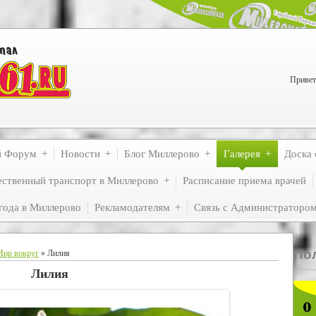
Привет
й Форум
Новости
Блог Миллерово
Галерея
Доска 
ственный транспорт в Миллерово
Расписание приема врачей
года в Миллерово
Рекламодателям
Связь с Администраторо
По
Мир вокруг
» Лилия
Лилия