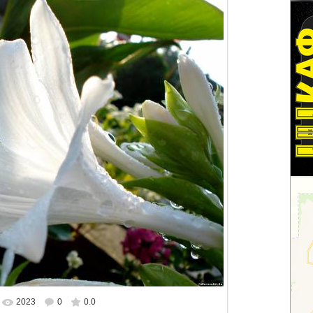
2023
0
0.0
альном размере
1500x1268
/ 184.1Kb