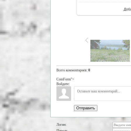
Доб
Всего комментариев
:
0
ComForm">
Войдите:
Отправить
Логин:
Пароль: