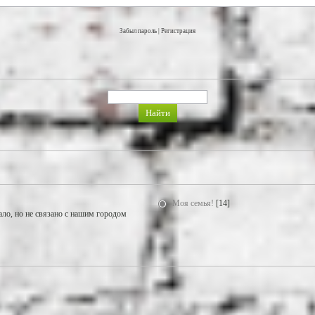
Забыл пароль
|
Регистрация
Моя семья!
[14]
ало, но не связано с нашим городом