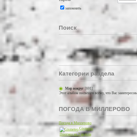
запомнить
Поиск
Категории раздела
Мир вокруг
[691]
Этот альбом посвещен всему, что Вас заинтересов
ПОГОДА В МИЛЛЕРОВО
Погода в Миллерово
Gismeteo
Прогноз на 2 недели