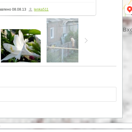
авлено
08.08.13
lenka511
Вхо