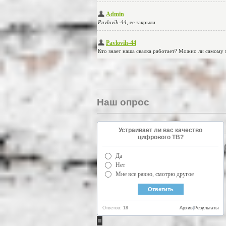
Наш опрос
Устраивает ли вас качество
цифрового ТВ?
Да
Нет
Мне все равно, смотрю другое
Ответов:
18
Архив
|
Результаты