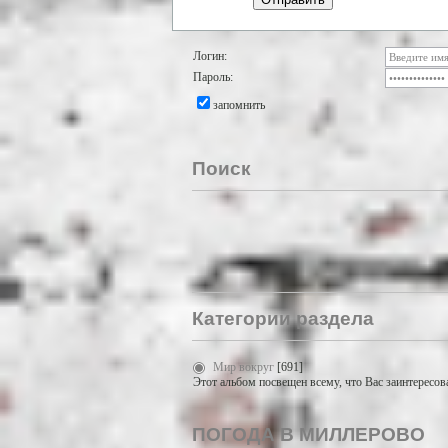
Логин:
Пароль:
запомнить
Поиск
Категории раздела
Мир вокруг
[691]
Этот альбом посвещен всему, что Вас заинтересов
ПОГОДА В МИЛЛЕРОВО