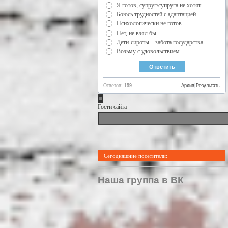
Я готов, супруг/супруга не хотят
Боюсь трудностей с адаптацией
Психологически не готов
Нет, не взял бы
Дети-сироты – забота государства
Возьму с удовольствием
Ответов:
159
Архив
|
Результаты
Гости сайта
Сегодняшние посетители:
Наша группа в ВК