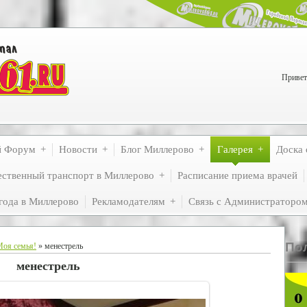
Привет
й Форум
Новости
Блог Миллерово
Галерея
Доска 
ственный транспорт в Миллерово
Расписание приема врачей
года в Миллерово
Рекламодателям
Связь с Администраторо
По
оя семья!
» менестрель
менестрель