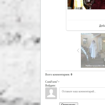
В р
Доб
Всего комментариев
:
0
ComForm">
Войдите:
Отправить