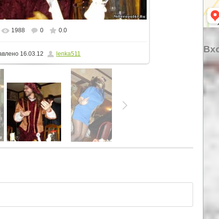
1988
0
0.0
еальном размере
731x794
/ 233.3Kb
Вхо
авлено
16.03.12
lenka511