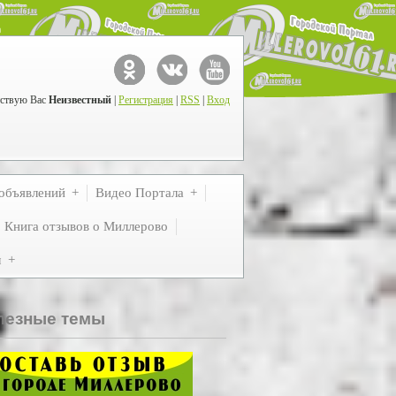
ствую Вас
Неизвестный
|
Регистрация
|
RSS
|
Вход
объявлений
Видео Портала
Книга отзывов о Миллерово
м
лезные темы