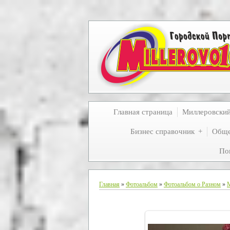
Главная страница
Миллеровски
Бизнес справочник
Обще
По
Главная
»
Фотоальбом
»
Фотоальбом о Разном
»
М