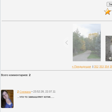
« Предыдущая
|
352
353
354
3
Всего комментариев
:
2
2
• 23:52:28, 22.07.11
Снежана
...что-то замышляет котик.....