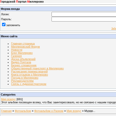
Г
ородской
П
ортал
М
иллерово
Форма входа
Логин:
Пароль:
запомнить
Заб
Меню сайта
Главная страница
Миллеровский Форум
Новости
Блог Миллерово
Галерея
Доска объявлений
Видео Портала
Бизнес справочник
Общественный транспорт в Миллерово
Расписание приема врачей
Книга отзывов о Миллерово
Погода в Миллерово
Рекламодателям
Связь с Администратором
Categories
Мир вокруг
[691]
Этот альбом посвещен всему, что Вас заинтересовало, но не связано с нашим город
Главная
»
Фотоальбом
»
Фотоальбом о Разном
»
Мир вокруг
» Муррр...