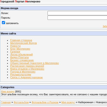
Г
ородской
П
ортал
М
иллерово
Форма входа
Логин:
Пароль:
запомнить
Заб
Меню сайта
Главная страница
Миллеровский Форум
Новости
Блог Миллерово
Галерея
Доска объявлений
Видео Портала
Бизнес справочник
Общественный транспорт в Миллерово
Расписание приема врачей
Книга отзывов о Миллерово
Погода в Миллерово
Рекламодателям
Связь с Администратором
Categories
Мир вокруг
[691]
Этот альбом посвещен всему, что Вас заинтересовало, но не связано с нашим город
Главная
»
Фотоальбом
»
Фотоальбом о Разном
»
Мир вокруг
» Набережная г. Новорос