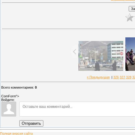
« Предыдущая
|
326
327
328
3
Всего комментариев
:
0
ComForm">
Войдите:
Отправить
Полная версия сайта