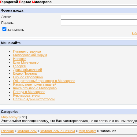
Г
ородской
П
ортал
М
иллерово
Форма входа
Логин:
Пароль:
запомнить
Заб
Меню сайта
Главная страница
Миллеровский Форум
Новости
Блог Миллерово
Галерея
Доска объявлений
Видео Портала
Бизнес справочник
Общественный транспорт в Миллерово
Расписание приема врачей
Книга отзывов о Миллерово
Погода в Миллерово
Рекламодателям
Связь с Администратором
Categories
Мир вокруг
[691]
Этот альбом посвещен всему, что Вас заинтересовало, но не связано с нашим город
Главная
»
Фотоальбом
»
Фотоальбом о Разном
»
Мир вокруг
» Нагольная