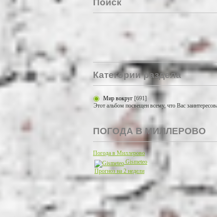
Поиск
Категории раздела
Мир вокруг
[691]
Этот альбом посвещен всему, что Вас заинтересов
ПОГОДА В МИЛЛЕРОВО
Погода в Миллерово
Gismeteo
Прогноз на 2 недели