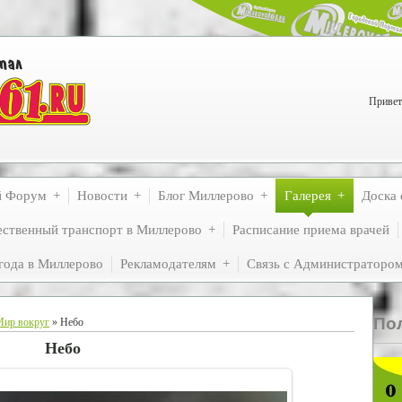
Привет
й Форум
Новости
Блог Миллерово
Галерея
Доска 
ственный транспорт в Миллерово
Расписание приема врачей
года в Миллерово
Рекламодателям
Связь с Администраторо
По
Мир вокруг
» Небо
Небо