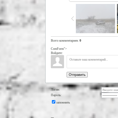
Всего комментариев
:
0
ComForm">
Войдите:
Отправить
Логин:
Пароль:
запомнить