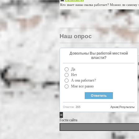
Наш опрос
Довольны Вы работой местной
власти?
Да
Нет
А она работает?
Мне все равно
Ответов:
265
Архив
|
Результаты
Гости сайта