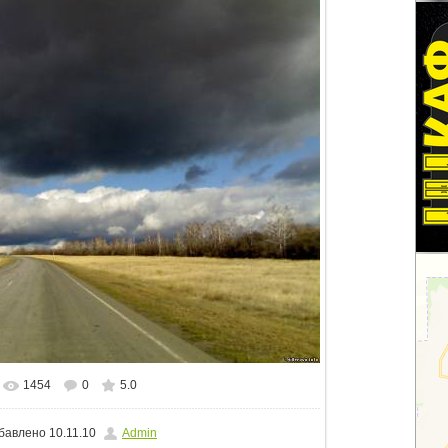
1454
0
5.0
альном размере
1500x1125
/ 96.3Kb
бавлено
10.11.10
Admin