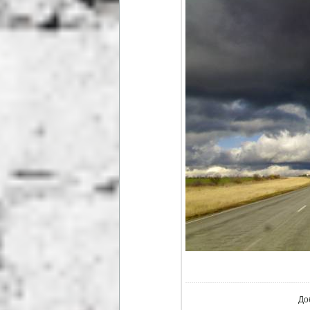
В ре
До