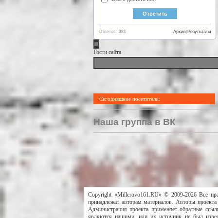
Ответов:
381
Архив
|
Результаты
Гости сайта
Сегодняшние посетители:
Наша группа в ВК
Copyright «Millerovo161.RU» © 2009-2026 Все пр
принадлежат авторам материалов. Авторы проекта 
Администрация проекта применяет обратные ссылк
являются нашими, или их источник не был извес