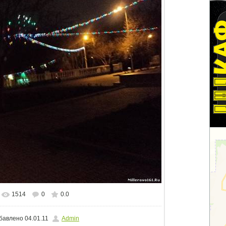
1514
0
0.0
еальном размере
800x600
/ 105.2Kb
бавлено
04.01.11
Admin