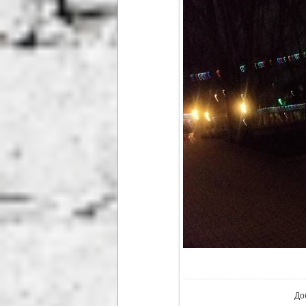
В р
До