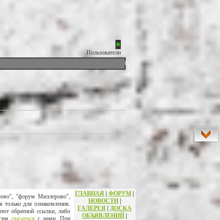
Пользователи
0%
ГЛАВНАЯ
|
ФОРУМ
|
рово", "форум Миллерово",
НОВОСТИ
|
я только для ознакомления.
ГАЛЕРЕЯ
|
ДОСКА
еют обратной ссылки, либо
ОБЪЯВЛЕНИЙ
|
осим
связаться
с нами. При