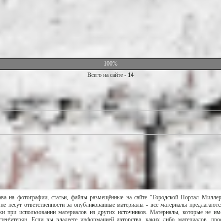
100%
Всего на сайте -
14
ава на фотографии, статьи, файлы размещённые на сайте "Городской Портал Милле
не несут ответственности за опубликованные материалы - все материалы предлагаютс
и при использовании материалов из других источников. Материалы, которые не им
тен\утерян. Если вы владеете информацией авторства, каких либо материалов, пр