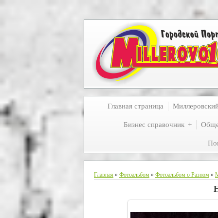
Главная страница
Миллеровски
Бизнес справочник
Обще
По
Главная
»
Фотоальбом
»
Фотоальбом о Разном
»