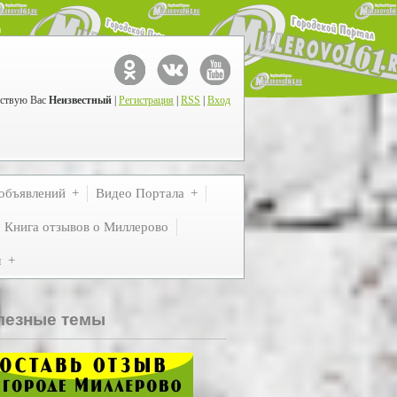
ствую Вас
Неизвестный
|
Регистрация
|
RSS
|
Вход
объявлений
Видео Портала
Книга отзывов о Миллерово
м
лезные темы