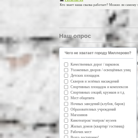
Наш опрос
Чего не хватает городу Миллерово?
Качественных дорог / парковок
Ухоженных дворов / освещённых улиц
Детских площадок
Скверов и зелёных насаждений
Спортивных площадок и комплексов
Спортивных секций, кружков и т.д.
Мест общепита
Ночных заведений (клубов, баров)
Образователных учреждений
Магазинов
Кинотеатров/ театров/ музеев
Жилых домов (квартир/ гостиниц)
Рабочих мест
Всего достаточно!