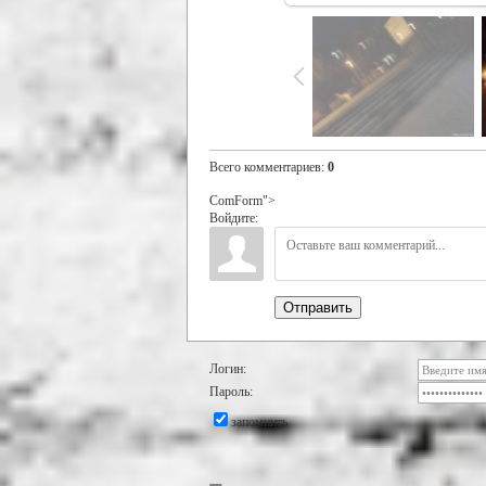
Всего комментариев
:
0
ComForm">
Войдите:
Отправить
Логин:
Пароль:
запомнить