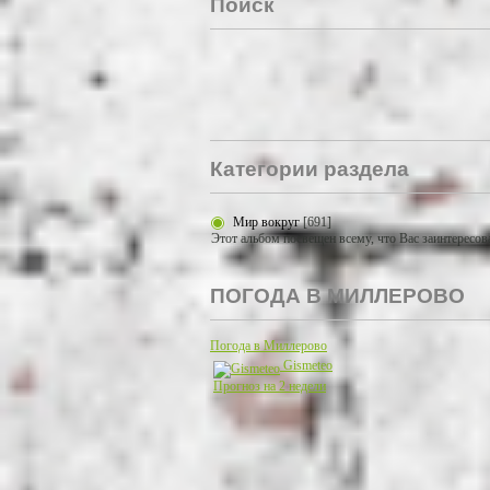
Поиск
Категории раздела
Мир вокруг
[691]
Этот альбом посвещен всему, что Вас заинтересов
ПОГОДА В МИЛЛЕРОВО
Погода в Миллерово
Gismeteo
Прогноз на 2 недели