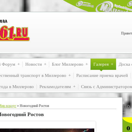
Привет
й Форум
Новости
Блог Миллерово
Галерея
Доска 
ственный транспорт в Миллерово
Расписание приема врачей
года в Миллерово
Рекламодателям
Связь с Администраторо
По
Мир вокруг
» Новогодний Ростов
Новогодний Ростов