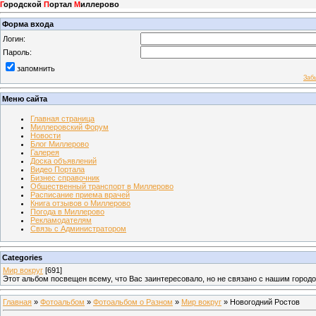
Г
ородской
П
ортал
М
иллерово
Форма входа
Логин:
Пароль:
запомнить
Заб
Меню сайта
Главная страница
Миллеровский Форум
Новости
Блог Миллерово
Галерея
Доска объявлений
Видео Портала
Бизнес справочник
Общественный транспорт в Миллерово
Расписание приема врачей
Книга отзывов о Миллерово
Погода в Миллерово
Рекламодателям
Связь с Администратором
Categories
Мир вокруг
[691]
Этот альбом посвещен всему, что Вас заинтересовало, но не связано с нашим город
Главная
»
Фотоальбом
»
Фотоальбом о Разном
»
Мир вокруг
» Новогодний Ростов