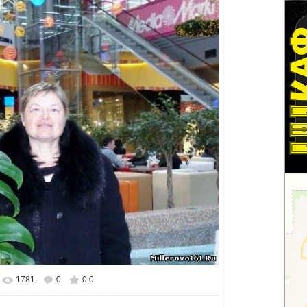
1781
0
0.0
еальном размере
532x424
/ 208.2Kb