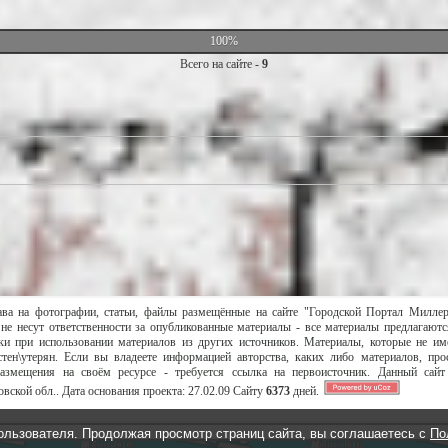
100%
Всего на сайте -
9
ава на фотографии, статьи, файлы размещённые на сайте "Городской Портал Милле
не несут ответственности за опубликованные материалы - все материалы предлагаютс
и при использовании материалов из других источников. Материалы, которые не им
тен\утерян. Если вы владеете информацией авторства, каких либо материалов, пр
размещения на своём ресурсе - требуется ссылка на первоисточник. Данный сай
вской обл..
Дата основания проекта:
27.02.09
Сайту
6373
дней.
ользователя. Продолжая просмотр страниц сайта, вы соглашаетесь с
По