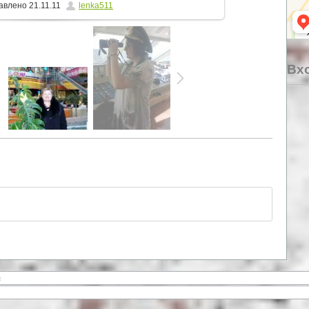
авлено
21.11.11
lenka511
Вхо