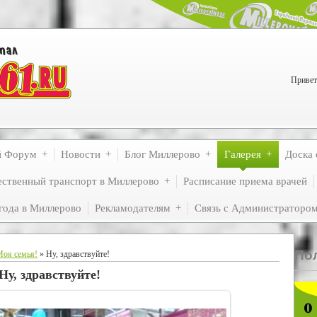
Привет
й Форум
Новости
Блог Миллерово
Галерея
Доска 
ственный транспорт в Миллерово
Расписание приема врачей
года в Миллерово
Рекламодателям
Связь с Администраторо
По
оя семья!
» Ну, здравствуйте!
Ну, здравствуйте!