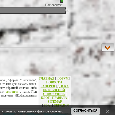
Пользователи
0%
ГЛАВНАЯ
|
ФОРУМ
|
рово", "форум Миллерово",
НОВОСТИ
|
я только для ознакомления.
ГАЛЕРЕЯ
|
ДОСКА
еют обратной ссылки, либо
ОБЪЯВЛЕНИЙ
|
осим
связаться
с нами. При
СПРАВОЧНИК
|
т является НЕофициальным
БЛОГ
|
ПРАВИЛА
|
SITEMAP
|
PDA
|
|
СЕГОДНЯ
СОГЛАСИТЬСЯ
литикой использования файлов cookies
.