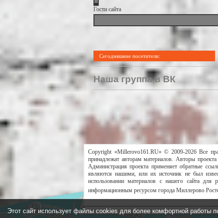
Гости сайта
Сегодняшние посетители:
Наша группа в ВК
Copyright «Millerovo161.RU» © 2009-2026 Все пр
принадлежат авторам материалов. Авторы проекта 
Администрация проекта применяет обратные ссылк
являются нашими, или их источник не был извес
использовании материалов с нашего сайта для 
информационным ресурсом города Миллерово Росто
Этот сайт использует файлы cookies для более комфортной работы п