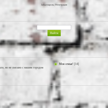
Забыл пароль
|
Регистрация
Моя семья!
[14]
ало, но не связано с нашим городом