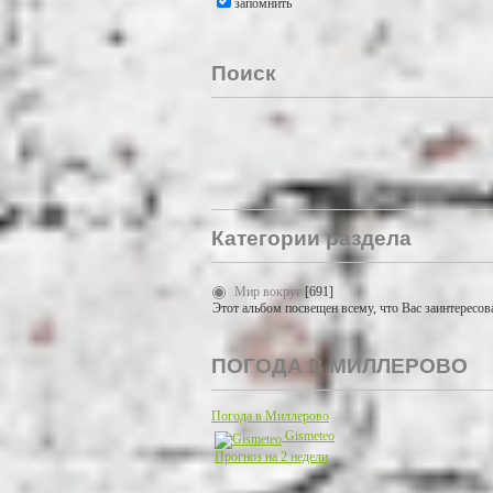
запомнить
Поиск
Категории раздела
Мир вокруг
[691]
Этот альбом посвещен всему, что Вас заинтересов
ПОГОДА В МИЛЛЕРОВО
Погода в Миллерово
Gismeteo
Прогноз на 2 недели