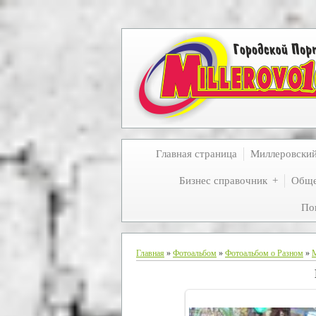
Главная страница
Миллеровски
Бизнес справочник
Обще
По
Главная
»
Фотоальбом
»
Фотоальбом о Разном
»
М