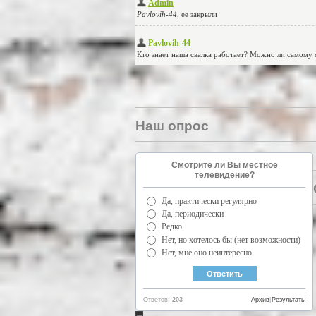
Наш опрос
Смотрите ли Вы местное
телевидение?
Да, практически регулярно
Да, периодически
Редко
Нет, но хотелось бы (нет возможности)
Нет, мне оно неинтересно
Ответов:
203
Архив
|
Результаты