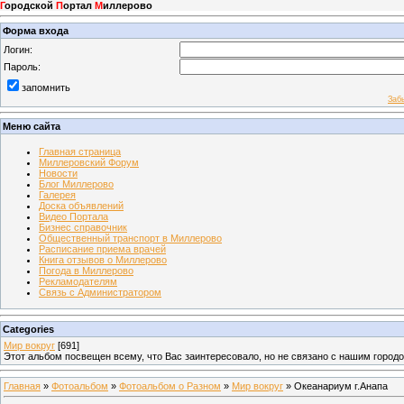
Г
ородской
П
ортал
М
иллерово
Форма входа
Логин:
Пароль:
запомнить
Заб
Меню сайта
Главная страница
Миллеровский Форум
Новости
Блог Миллерово
Галерея
Доска объявлений
Видео Портала
Бизнес справочник
Общественный транспорт в Миллерово
Расписание приема врачей
Книга отзывов о Миллерово
Погода в Миллерово
Рекламодателям
Связь с Администратором
Categories
Мир вокруг
[691]
Этот альбом посвещен всему, что Вас заинтересовало, но не связано с нашим город
Главная
»
Фотоальбом
»
Фотоальбом о Разном
»
Мир вокруг
» Океанариум г.Анапа