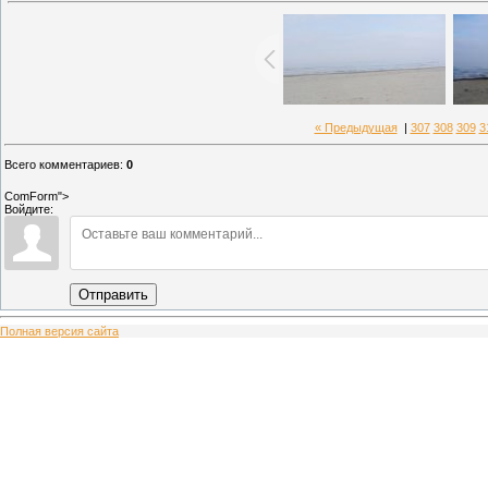
« Предыдущая
|
307
308
309
3
Всего комментариев
:
0
ComForm">
Войдите:
Отправить
Полная версия сайта