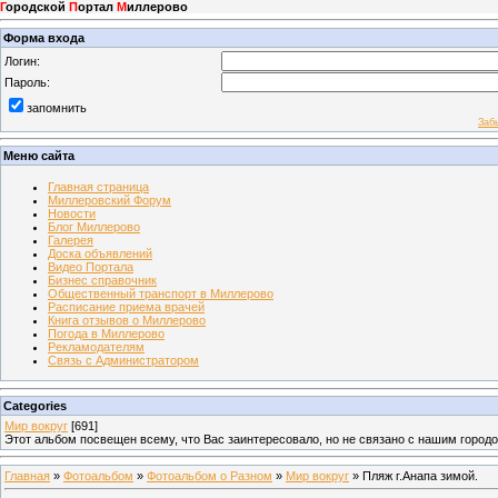
Г
ородской
П
ортал
М
иллерово
Форма входа
Логин:
Пароль:
запомнить
Заб
Меню сайта
Главная страница
Миллеровский Форум
Новости
Блог Миллерово
Галерея
Доска объявлений
Видео Портала
Бизнес справочник
Общественный транспорт в Миллерово
Расписание приема врачей
Книга отзывов о Миллерово
Погода в Миллерово
Рекламодателям
Связь с Администратором
Categories
Мир вокруг
[691]
Этот альбом посвещен всему, что Вас заинтересовало, но не связано с нашим город
Главная
»
Фотоальбом
»
Фотоальбом о Разном
»
Мир вокруг
» Пляж г.Анапа зимой.