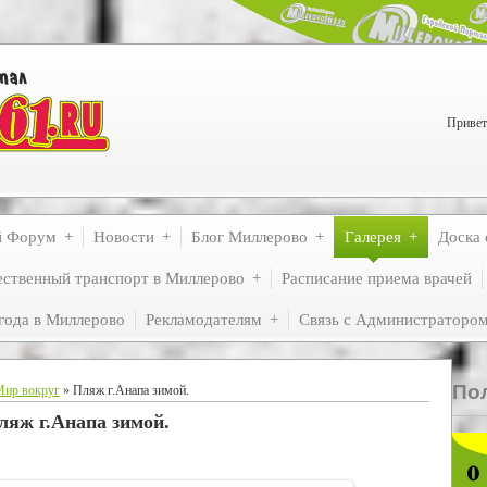
Привет
й Форум
Новости
Блог Миллерово
Галерея
Доска 
ственный транспорт в Миллерово
Расписание приема врачей
года в Миллерово
Рекламодателям
Связь с Администраторо
По
Мир вокруг
» Пляж г.Анапа зимой.
ляж г.Анапа зимой.