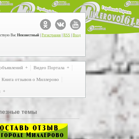
ствую Вас
Неизвестный
|
Регистрация
|
RSS
|
Вход
объявлений
Видео Портала
Книга отзывов о Миллерово
м
лезные темы