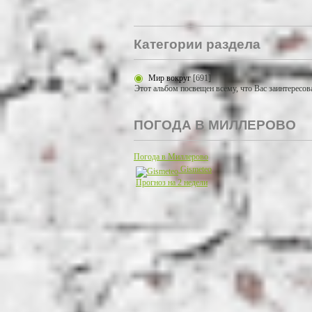
Категории раздела
Мир вокруг
[691]
Этот альбом посвещен всему, что Вас заинтересов
ПОГОДА В МИЛЛЕРОВО
Погода в Миллерово
Gismeteo
Прогноз на 2 недели