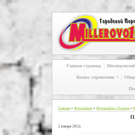
Главная страница
Миллеровски
Бизнес справочник
Обще
По
Главная
»
Фотоальбом
»
Фотоальбом о Разном
»
П
2 января 2012г.