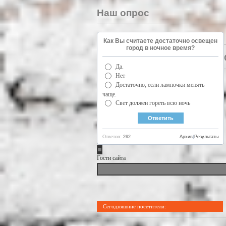
Наш опрос
Как Вы считаете достаточно освещен
город в ночное время?
Да.
Нет
Достаточно, если лампочки менять
чаще.
Свет должен гореть всю ночь
Ответов:
262
Архив
|
Результаты
Гости сайта
Сегодняшние посетители: