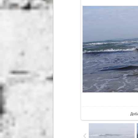
В ре
Доб