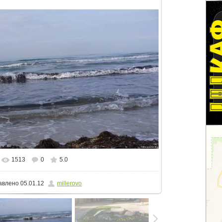
1513
0
5.0
альном размере
1500x843
/ 122.9Kb
авлено
05.01.12
millerovo