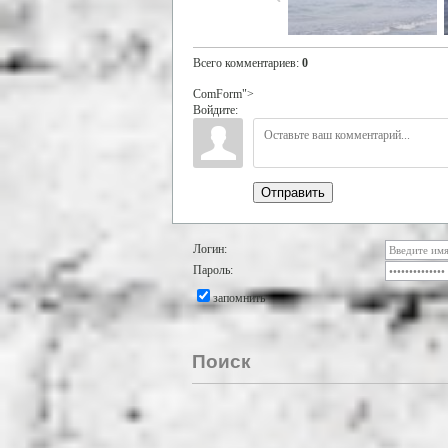
Всего комментариев
:
0
ComForm">
Войдите:
Отправить
Логин:
Пароль:
запомнить
Поиск